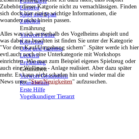
Futternäpfe
Zubehör dieser Katgorie nicht zu vernachlässigen. Finden
Einstreu
sich doch hier einige wichtige Informationen, die
Spiel und Spaß
woanders nicht hinein passen.
Zubehör
Ernährung
Alles was sich ausserhalb des Vogelheims abspielt und
Vorwort Futter
was dabei zu beachten ist finden Sie unter der Kategorie
Körnchen
"Vor dem Kauf/Umgebung sichern" .Später werde ich hier
Obst und Gemüse
evtl.auch noch eine Unterkategorie mit Workshops
Leckerli
einrichten. Wie man zum Beispiel eigenes Spielzeug oder
Ergänzung
auch eine Wellinass - Anlage realisiert. Aber dazu später
Gesundheit
mehr. Es kann nicht schaden hin und wieder mal die
Vorwort Gesundheit
News unter "
Start/Neuigkeiten
" aufzusuchen.
Krankheiten
Erste Hilfe
Vogelkundiger Tierarzt