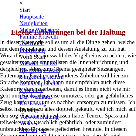
×
Start
Hauptseite
Neuigkeiten
Meine Wellistory
Eigene Erfahrungen bei der Haltung
Familie Krawelli
In dieser Kategorie soll es um all die Dinge gehen, welche
Gästebuch
mit dem Vogelheim und dessen Austattung zu tun hat.
Impressum
Worauf ist bei der Auswahl des Vogelheims zu achten, wie
Vorm Kauf
gestaltet man am sinnvollsten die Inneneinrichtung und
Vorwort Kaufen
dergleichen. Alles zum Thema geeigneter Sitzstangen,
Die richtige Wahl
Futternäpfe, Einstreu und anderes Zubehör soll hier zur
Umgebung sichern
Sprache kommen. Ich kann nur empfehlen auch diese
Gefahrenpotential
Kategorie durchzuarbeiten, damit es Ihnen nicht wie mir
Checkliste
geht und Sie haufenweise unnützes, oder gar gefährliches
Der Wellikauf
Zeug kaufen, nur um es nachher entsorgen zu müssen. Ich
Der Einzug
selbst habe nahezu alles doppelt gekauft, weil ich mich auf
Haltung
den sog. Fachhandel verlassen habe. Teuerer Spass und
Vorwort Haltung
teilweise auch tatsächlich gefährlich, oder zumindest
Voileren
unbrauchbar für unsere gefiederten Freunde. In diesem
Sitzstangen
Zusammenhang möchte ich dazu raten, dass Kapitel