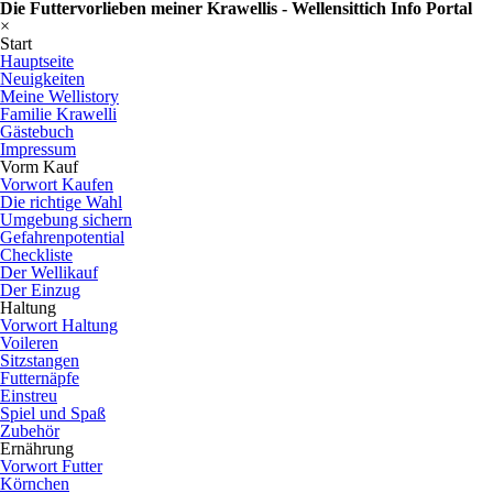
Die Futtervorlieben meiner Krawellis - Wellensittich Info Portal
×
Start
Hauptseite
Neuigkeiten
Meine Wellistory
Familie Krawelli
Gästebuch
Impressum
Vorm Kauf
Vorwort Kaufen
Die richtige Wahl
Umgebung sichern
Gefahrenpotential
Checkliste
Der Wellikauf
Der Einzug
Haltung
Vorwort Haltung
Voileren
Sitzstangen
Futternäpfe
Einstreu
Spiel und Spaß
Zubehör
Ernährung
Vorwort Futter
Körnchen