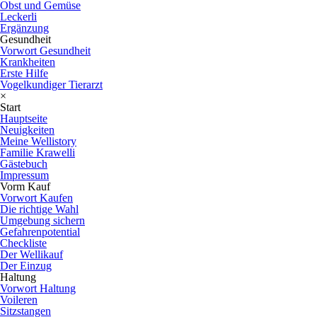
Obst und Gemüse
Leckerli
Ergänzung
Gesundheit
Vorwort Gesundheit
Krankheiten
Erste Hilfe
Vogelkundiger Tierarzt
×
Start
Hauptseite
Neuigkeiten
Meine Wellistory
Familie Krawelli
Gästebuch
Impressum
Vorm Kauf
Vorwort Kaufen
Die richtige Wahl
Umgebung sichern
Gefahrenpotential
Checkliste
Der Wellikauf
Der Einzug
Haltung
Vorwort Haltung
Voileren
Sitzstangen