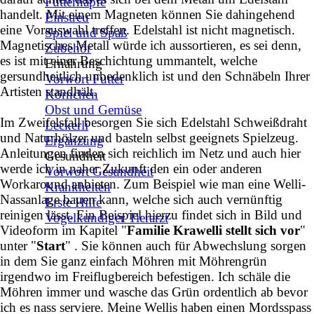
Futternäpfe
handelt. Mit einem Magneten können Sie dahingehend
Einstreu
eine Vorauswahl treffen. Edelstahl ist nicht magnetisch.
Spiel und Spaß
Magnetisches Metall würde ich aussortieren, es sei denn,
Zubehör
es ist mit einer Beschichtung ummantelt, welche
Ernährung
gersundheitlich unbedenklich ist und den Schnäbeln Ihrer
Vorwort Futter
Artisten standhält.
Körnchen
Obst und Gemüse
Im Zweifelsfall besorgen Sie sich Edelstahl Schweißdraht
Leckerli
und Naturhölzer und basteln selbst geeignets Spielzeug.
Ergänzung
Anleitungen finden sich reichlich im Netz und auch hier
Gesundheit
werde ich in naher Zukunft den ein oder anderen
Vorwort Gesundheit
Workaround anbieten. Zum Beispiel wie man eine Welli-
Krankheiten
Nassanlage bauen kann, welche sich auch vernünftig
Erste Hilfe
reinigen lässt. Ein Beispiel hierzu findet sich in Bild und
Vogelkundiger Tierarzt
Videoform im Kapitel "
Familie Krawelli stellt sich vor
"
unter "
Start
" .
Sie können auch für Abwechslung sorgen
in dem Sie ganz einfach Möhren mit Möhrengrün
irgendwo im Freiflugbereich befestigen. Ich schäle die
Möhren immer und wasche das Grün ordentlich ab bevor
ich es nass serviere. Meine Wellis haben einen Mordsspass