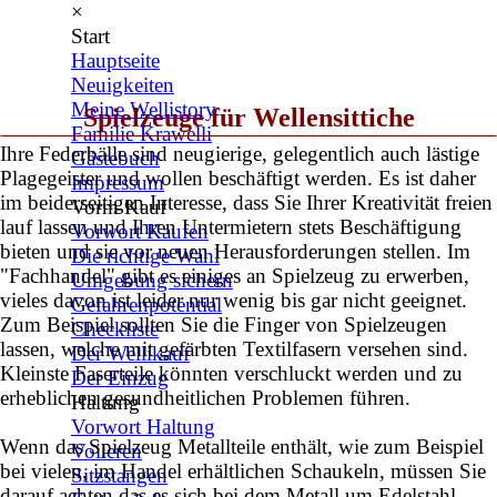
×
Start
Hauptseite
Neuigkeiten
Meine Wellistory
Spielzeuge für Wellensittiche
Familie Krawelli
Ihre Federbälle sind neugierige, gelegentlich auch lästige
Gästebuch
Plagegeister und wollen beschäftigt werden. Es ist daher
Impressum
im beiderseitigen Interesse, dass Sie Ihrer Kreativität freien
Vorm Kauf
lauf lassen und Ihren Untermietern stets Beschäftigung
Vorwort Kaufen
bieten und sie vor neuen Herausforderungen stellen. Im
Die richtige Wahl
"Fachhandel" gibt es einiges an Spielzeug zu erwerben,
Umgebung sichern
vieles davon ist leider nur wenig bis gar nicht geeignet.
Gefahrenpotential
Zum Beispiel sollten Sie die Finger von Spielzeugen
Checkliste
lassen, welche mit gefärbten Textilfasern versehen sind.
Der Wellikauf
Kleinste Faserteile könnten verschluckt werden und zu
Der Einzug
erheblichen gesundheitlichen Problemen führen.
Haltung
Vorwort Haltung
Wenn das Spielzeug Metallteile enthält, wie zum Beispiel
Voileren
bei vielen, im Handel erhältlichen Schaukeln, müssen Sie
Sitzstangen
darauf achten das es sich bei dem Metall um Edelstahl