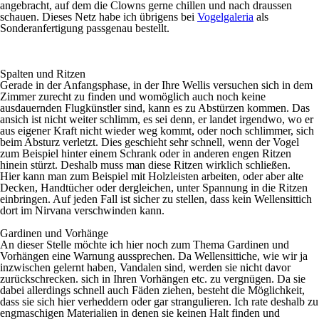
angebracht, auf dem die Clowns gerne chillen und nach draussen
schauen. Dieses Netz habe ich übrigens bei
Vogelgaleria
als
Sonderanfertigung passgenau bestellt.
Spalten und Ritzen
Gerade in der Anfangsphase, in der Ihre Wellis versuchen sich in dem
Zimmer zurecht zu finden und womöglich auch noch keine
ausdauernden Flugkünstler sind, kann es zu Abstürzen kommen. Das
ansich ist nicht weiter schlimm, es sei denn, er landet irgendwo, wo er
aus eigener Kraft nicht wieder weg kommt, oder noch schlimmer, sich
beim Absturz verletzt. Dies geschieht sehr schnell, wenn der Vogel
zum Beispiel hinter einem Schrank oder in anderen engen Ritzen
hinein stürzt. Deshalb muss man diese Ritzen wirklich schließen.
Hier kann man zum Beispiel mit Holzleisten arbeiten, oder aber alte
Decken, Handtücher oder dergleichen, unter Spannung in die Ritzen
einbringen. Auf jeden Fall ist sicher zu stellen, dass kein Wellensittich
dort im Nirvana verschwinden kann.
Gardinen und Vorhänge
An dieser Stelle möchte ich hier noch zum Thema Gardinen und
Vorhängen eine Warnung aussprechen. Da Wellensittiche, wie wir ja
inzwischen gelernt haben, Vandalen sind, werden sie nicht davor
zurückschrecken. sich in Ihren Vorhängen etc. zu vergnügen. Da sie
dabei allerdings schnell auch Fäden ziehen, besteht die Möglichkeit,
dass sie sich hier verheddern oder gar strangulieren. Ich rate deshalb zu
engmaschigen Materialien in denen sie keinen Halt finden und