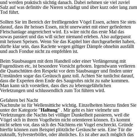
und werden praktisch süchtig danach. Dabei nehmen sie viel zuviel
Salz auf was definitiv die Nieren schädigt und über kurz oder lang zum
Tod führt.
Sollten Sie im Bereich der freifliegenden Vögel Essen, achten Sie stets
darauf, dass ihr heisses Essen, nicht unerwartet mit einer gefiederten
Fleischanlage angereichert wird. Es wäre nicht das erste Mal das
sowas passiert und das will sicher niemand erleben. Also aufgepasst
mit heissen Speisen. Wenn Sie das Kapitel hier durchgearbeitet haben,
dürfte klar sein, dass Raclette wegen giftiger Dämpfe ohnehin ausfällt
und auch Fondue nicht zu empfehlen ist.
Beim Staubsaugen mit dem Handteil oder einer Verlängerung mit
Fugendüsen etc, ist besondere Vorsicht geboten. Irgendwann verlieren
die Quatschtüten den Respekt vor dem Staubsauger und finden unter
Umständen sogar das Geräusch ganz toll. Achten Sie tunlichst darauf,
dass die Experten dem Ende des Saugrohrs nicht zu nahe kommen.
Man kann sich vorstellen, dass dies zu lebensgefährlichen
Verletzungen und schlussendlich zum Tot führen wird.
Gefahren bei Nacht
Nachtruhe ist für Wellensittiche wichtig. Einzelheiten hierzu finden Sie
unter der Kategorie "
Haltung
" . Mir geht es hier vielmehr um
Verletzungen die Nachts bei völliger Dunkelheit passieren, weil die
Vögel sich in ihrem Vogelheim nicht orientieren können. Es kommt
nicht selten vor, dass sich des Nächtens ein Vogel erschreckt. Gründe
hierfür können zum Beispiel plötzliche Geräusche sein. Eine Tür die
zuknallt, Sylvesterböller, oder ähnliches. Es ist aber auch möglich das