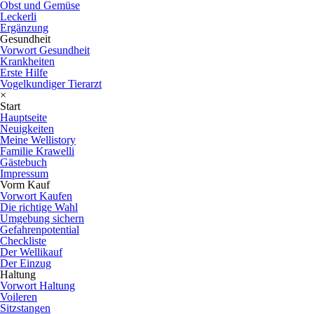
Obst und Gemüse
Leckerli
Ergänzung
Gesundheit
Vorwort Gesundheit
Krankheiten
Erste Hilfe
Vogelkundiger Tierarzt
×
Start
Hauptseite
Neuigkeiten
Meine Wellistory
Familie Krawelli
Gästebuch
Impressum
Vorm Kauf
Vorwort Kaufen
Die richtige Wahl
Umgebung sichern
Gefahrenpotential
Checkliste
Der Wellikauf
Der Einzug
Haltung
Vorwort Haltung
Voileren
Sitzstangen