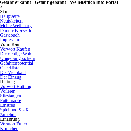
Gefahr erkannt - Gefahr gebannt - Wellensittich Info Portal
×
Start
Hauptseite
Neuigkeiten
Meine Wellistory
Familie Krawelli
Gästebuch
Impressum
Vorm Kauf
Vorwort Kaufen
Die richtige Wahl
Umgebung sichern
Gefahrenpotential
Checkliste
Der Wellikauf
Der Einzug
Haltung
Vorwort Haltung
Voileren
Sitzstangen
Futternäpfe
Einstreu
Spiel und Spaß
Zubehör
Ernährung
Vorwort Futter
Körnchen