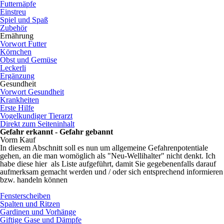
Futternäpfe
Einstreu
Spiel und Spaß
Zubehör
Ernährung
Vorwort Futter
Körnchen
Obst und Gemüse
Leckerli
Ergänzung
Gesundheit
Vorwort Gesundheit
Krankheiten
Erste Hilfe
Vogelkundiger Tierarzt
Direkt zum Seiteninhalt
Gefahr erkannt - Gefahr gebannt
Vorm Kauf
In diesem Abschnitt soll es nun um allgemeine Gefahrenpotentiale
gehen, an die man womöglich als "Neu-Wellihalter" nicht denkt. Ich
habe diese hier als Liste aufgeführt, damit Sie gegebenenfalls darauf
aufmerksam gemacht werden und / oder sich entsprechend informieren
bzw. handeln können
Fensterscheiben
Spalten und Ritzen
Gardinen und Vorhänge
Giftige Gase und Dämpfe