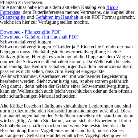
Pflanzen zu verfassen.
Im Anschluss habe ich aus dem aktuellen Katalog von
Rico's
Futterkiste
, dem Futterlieferanten meines Vertrauens, die Kapitel über
Pflanzengifte
und
Gefahren im Haushalt
in ein PDF Format gebracht,
welche ich hier zur Verfügung stellen möchte.
Download - Pflanzengifte PDF
Download - Gefahren im Haushalt PDF
Schwermetallvergiftungen
Schwermetallvergiftungen ?? Leider ja !! Eine echte Gefahr der man
begegnen muss. Die häufigste Schwermetallvergiftung ist eine
Zinkvergiftung. Hier gilt es vorbeugend die Dinge aus dem Weg zu
räumen die Schwermetall enthalten können. Da Wellensittiche stets
und ständig das Bedürfniss haben, irgendwo dran herumzuknabbern,
passiert es nicht selten, dass zum Beispiel eingepackte
Weihnachtsmänner, Osterhasen etc. mit wachsender Begeisterung
bearbeitet werden. Sieht zwar lustig aus, ist aber extrem gefährlich.
Weg damit , denn neben der Gefahr einer Schwermetallvergiftung,
kann ein Wellensittich auch leicht verschlucken oder an dem oftmals
sehr scharfkantigen Material schneiden.
Alte Käfige bestehen häufig aus zinkahltigen Legierungen und sind
nur mit unzureichenden Kunststoffummantelungen geschützt. Diese
Ummantelungen halten den Schnäbeln zumeißt nicht stand und dann
wird es giftig. Achten Sie darauf, woran sich die Experten mit ihren
Schnäbeln zu schaffen machen und wenn Sie feststellen, dass die
Beschichtung Ihrese Vogelheims nicht stand hält, müssen Sie es
ausrangieren.
Selbst im Handel erhältliches Vogelspielzeug weisst