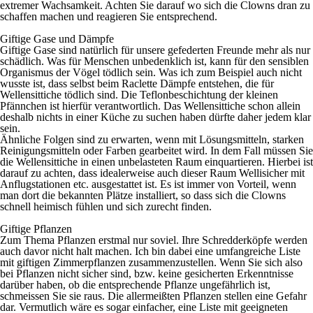
extremer Wachsamkeit. Achten Sie darauf wo sich die Clowns dran zu
schaffen machen und reagieren Sie entsprechend.
Giftige Gase und Dämpfe
Giftige Gase sind natürlich für unsere gefederten Freunde mehr als nur
schädlich. Was für Menschen unbedenklich ist, kann für den sensiblen
Organismus der Vögel tödlich sein. Was ich zum Beispiel auch nicht
wusste ist, dass selbst beim Raclette Dämpfe entstehen, die für
Wellensittiche tödlich sind. Die Teflonbeschichtung der kleinen
Pfännchen ist hierfür verantwortlich. Das Wellensittiche schon allein
deshalb nichts in einer Küche zu suchen haben dürfte daher jedem klar
sein.
Ähnliche Folgen sind zu erwarten, wenn mit Lösungsmitteln, starken
Reinigungsmitteln oder Farben gearbeitet wird. In dem Fall müssen Sie
die Wellensittiche in einen unbelasteten Raum einquartieren. Hierbei ist
darauf zu achten, dass idealerweise auch dieser Raum Wellisicher mit
Anflugstationen etc. ausgestattet ist. Es ist immer von Vorteil, wenn
man dort die bekannten Plätze installiert, so dass sich die Clowns
schnell heimisch fühlen und sich zurecht finden.
Giftige Pflanzen
Zum Thema Pflanzen erstmal nur soviel. Ihre Schredderköpfe werden
auch davor nicht halt machen. Ich bin dabei eine umfangreiche Liste
mit giftigen Zimmerpflanzen zusammenzustellen. Wenn Sie sich also
bei Pflanzen nicht sicher sind, bzw. keine gesicherten Erkenntnisse
darüber haben, ob die entsprechende Pflanze ungefährlich ist,
schmeissen Sie sie raus. Die allermeißten Pflanzen stellen eine Gefahr
dar. Vermutlich wäre es sogar einfacher, eine Liste mit geeigneten