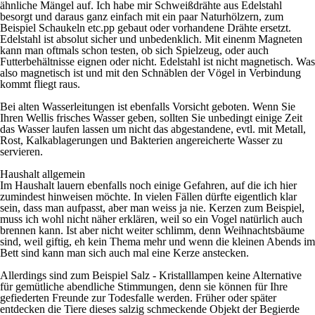
ähnliche Mängel auf.
Ich habe mir Schweißdrähte aus Edelstahl
besorgt und daraus ganz einfach mit ein paar Naturhölzern, zum
Beispiel Schaukeln etc.pp gebaut oder vorhandene Drähte ersetzt.
Edelstahl ist absolut sicher und unbedenklich. Mit einenm Magneten
kann man oftmals schon testen, ob sich Spielzeug, oder auch
Futterbehältnisse eignen oder nicht. Edelstahl ist nicht magnetisch. Was
also magnetisch ist und mit den Schnäblen der Vögel in Verbindung
kommt fliegt raus.
Bei alten Wasserleitungen ist ebenfalls Vorsicht geboten. Wenn Sie
Ihren Wellis frisches Wasser geben, sollten Sie unbedingt einige Zeit
das Wasser laufen lassen um nicht das abgestandene, evtl. mit Metall,
Rost, Kalkablagerungen und Bakterien angereicherte Wasser zu
servieren.
Haushalt allgemein
Im Haushalt lauern ebenfalls noch einige Gefahren, auf die ich hier
zumindest hinweisen möchte. In vielen Fällen dürfte eigentlich klar
sein, dass man aufpasst, aber man weiss ja nie. Kerzen zum Beispiel,
muss ich wohl nicht näher erklären, weil so ein Vogel natürlich auch
brennen kann. Ist aber nicht weiter schlimm, denn Weihnachtsbäume
sind, weil giftig, eh kein Thema mehr und wenn die kleinen Abends im
Bett sind kann man sich auch mal eine Kerze anstecken.
Allerdings sind zum Beispiel Salz - Kristalllampen keine Alternative
für gemütliche abendliche Stimmungen, denn sie können für Ihre
gefiederten Freunde zur Todesfalle werden. Früher oder später
entdecken die Tiere dieses salzig schmeckende Objekt der Begierde