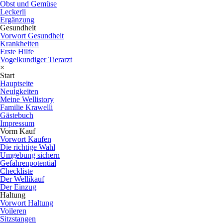
Obst und Gemüse
Leckerli
Ergänzung
Gesundheit
Vorwort Gesundheit
Krankheiten
Erste Hilfe
Vogelkundiger Tierarzt
×
Start
Hauptseite
Neuigkeiten
Meine Wellistory
Familie Krawelli
Gästebuch
Impressum
Vorm Kauf
Vorwort Kaufen
Die richtige Wahl
Umgebung sichern
Gefahrenpotential
Checkliste
Der Wellikauf
Der Einzug
Haltung
Vorwort Haltung
Voileren
Sitzstangen